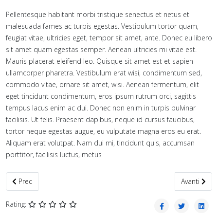
Pellentesque habitant morbi tristique senectus et netus et
malesuada fames ac turpis egestas. Vestibulum tortor quam,
feugiat vitae, ultricies eget, tempor sit amet, ante. Donec eu libero
sit amet quam egestas semper. Aenean ultricies mi vitae est.
Mauris placerat eleifend leo. Quisque sit amet est et sapien
ullamcorper pharetra. Vestibulum erat wisi, condimentum sed,
commodo vitae, ornare sit amet, wisi. Aenean fermentum, elit
eget tincidunt condimentum, eros ipsum rutrum orci, sagittis
tempus lacus enim ac dui. Donec non enim in turpis pulvinar
facilisis. Ut felis. Praesent dapibus, neque id cursus faucibus,
tortor neque egestas augue, eu vulputate magna eros eu erat.
Aliquam erat volutpat. Nam dui mi, tincidunt quis, accumsan
porttitor, facilisis luctus, metus
Articolo precedente: 5 Effective Email Unsubscribe Pages
Articolo su
Prec
Avanti
Rating: