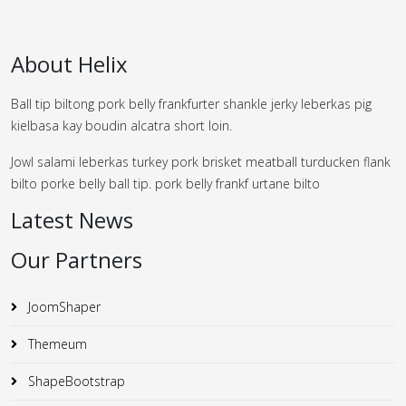
About Helix
Ball tip biltong pork belly frankfurter shankle jerky leberkas pig
kielbasa kay boudin alcatra short loin.
Jowl salami leberkas turkey pork brisket meatball turducken flank
bilto porke belly ball tip. pork belly frankf urtane bilto
Latest News
Our Partners
JoomShaper
Themeum
ShapeBootstrap